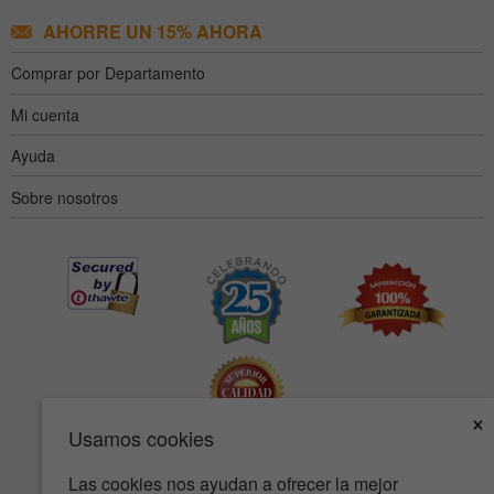
AHORRE UN 15% AHORA
Comprar por Departamento
Mi cuenta
Ayuda
Sobre nosotros
×
Usamos cookies
Las cookies nos ayudan a ofrecer la mejor
Accesibilidad
Condiciones de uso
Política de privacidad