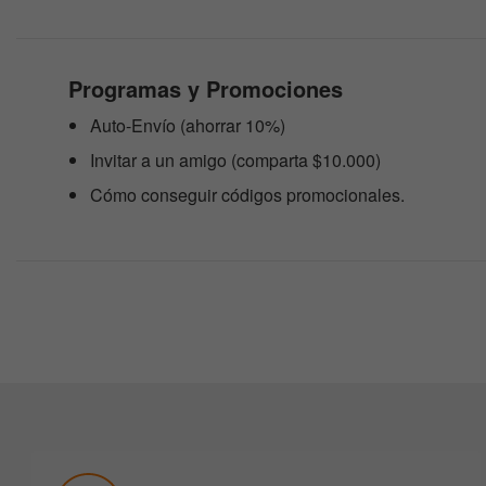
web
a
las
personas
Programas y Promociones
con
discapacidad
Auto-Envío (ahorrar 10%)
visual
que
Invitar a un amigo (comparta $10.000)
están
usando
Cómo conseguir códigos promocionales.
un
lector
de
pantalla;
Presione
Control-
F10
para
abrir
un
menú
de
accesibilidad.