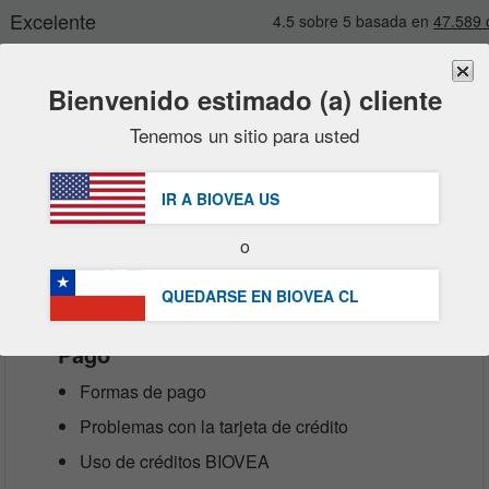
Bienvenido estimado (a) cliente
Tenemos un sitio para usted
Marcas
Nuevo
Ventas
GRATUITA
Entr
Artículos en oferta
IR A BIOVEA
US
Packs Ahorro
Centro de Asistencia al cliente
o
Liquidaciones
QUEDARSE EN BIOVEA
CL
Pago
Formas de pago
Problemas con la tarjeta de crédito
Uso de créditos BIOVEA