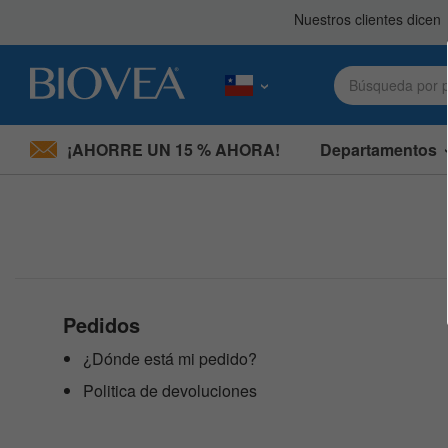
¡AHORRE UN 15 % AHORA!
Departamentos
Nota:
este
sitio
web
incluye
un
sistema
de
accesibilidad.
Pedidos
Presione
Control-
¿Dónde está mi pedido?
F11
Politica de devoluciones
para
ajustar
el
sitio