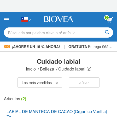
Nota:
este
sitio
web
0
incluye
un
sistema
Búsqueda por palabra clave o nº artículo
de
accesibilidad.
|
¡AHORRE UN 15 % AHORA!
GRATUITA
Entrega $62.800 »
Cuidado labial
Inicio
/
Belleza
/
Cuidado labial
(2)
Los más vendidos
afinar
Artículos
(2)
LABIAL DE MANTECA DE CACAO (Organico-Vanilla)
7g