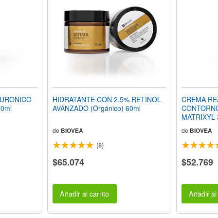
LURONICO
HIDRATANTE CON 2.5% RETINOL
CREMA RE
30ml
AVANZADO (Orgánico) 60ml
CONTORNO
MATRIXYL 3
de
BIOVEA
de
BIOVEA
(8)
$65.074
$52.769
Añadir al carrito
Añadir al 