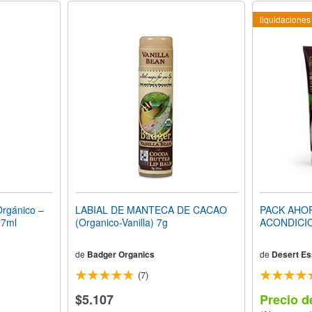
liquidaciones
gánico –
LABIAL DE MANTECA DE CACAO
PACK AHO
37ml
(Organico-Vanilla) 7g
ACONDICI
de
Badger Organics
de
Desert E
(7)
$5.107
Precio d