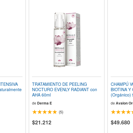
NTENSIVA
TRATAMIENTO DE PEELING
CHAMPÚ V
turalmente
NOCTURO EVENLY RADIANT con
BIOTINA Y
AHA 60ml
(Orgánico)
de
Derma E
de
Avalon Or
(5)
$21.212
$49.680