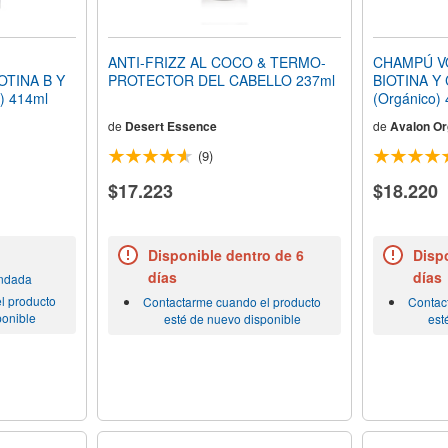
ANTI-FRIZZ AL COCO & TERMO-
CHAMPÚ V
TINA B Y
PROTECTOR DEL CABELLO 237ml
BIOTINA Y
) 414ml
(Orgánico)
de
Desert Essence
de
Avalon Or
(9)
$17.223
$18.220
Disponible dentro de 6
Dispo
días
días
endada
l producto
Contactarme cuando el producto
Contac
ponible
esté de nuevo disponible
est