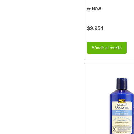
de
NOW
$9.954
Añadir al carrito