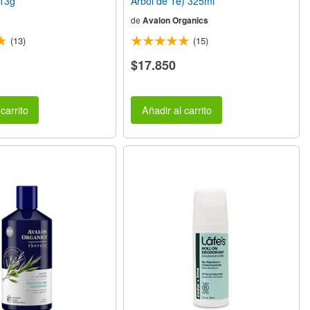
13g
Árbol de Té) 325ml
de
Avalon Organics
(13)
(15)
$17.850
carrito
Añadir al carrito