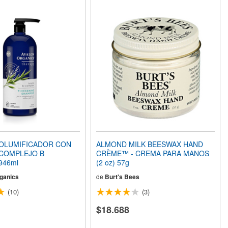
OLUMIFICADOR CON
ALMOND MILK BEESWAX HAND
 COMPLEJO B
CRÈME™ - CREMA PARA MANOS
 946ml
(2 oz) 57g
ganics
de
Burt's Bees
(10)
(3)
$18.688