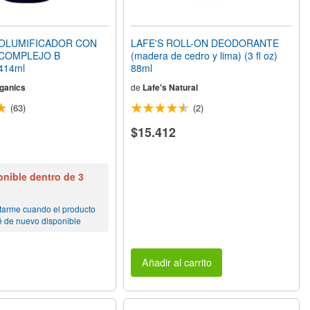
OLUMIFICADOR CON
LAFE'S ROLL-ON DEODORANTE
 COMPLEJO B
(madera de cedro y lima) (3 fl oz)
 414ml
88ml
ganics
de
Lafe's Natural
(63)
(2)
$15.412
nible dentro de 3
tarme cuando el producto
é de nuevo disponible
Añadir al carrito