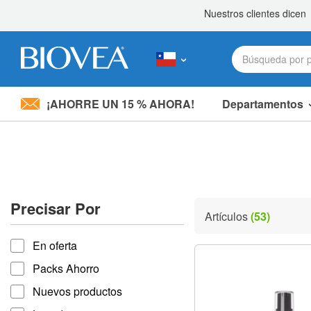
¡AHORRE UN 15 % AHORA!
Departamentos
Nota:
este
sitio
web
incluye
un
sistema
Precisar Por
de
Artículos
(53)
accesibilidad.
Precisar por
Presione
En oferta
Control-
F11
Packs Ahorro
para
ajustar
Nuevos productos
el
sitio