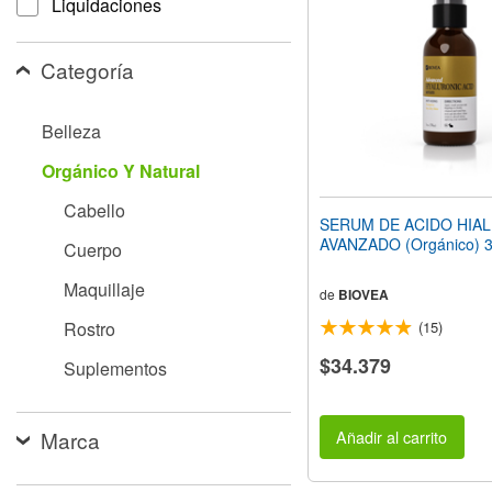
Liquidaciones
web
a
las
Categoría
personas
con
discapacidad
Belleza
visual
que
Orgánico Y Natural
están
usando
Cabello
un
SERUM DE ACIDO HIA
lector
AVANZADO (Orgánico) 
Cuerpo
de
pantalla;
Maquillaje
Presione
de
BIOVEA
Control-
Rostro
(15)
F10
para
$34.379
Suplementos
abrir
un
menú
de
Marca
Añadir al carrito
accesibilidad.