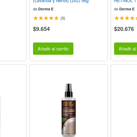
(Lavanda y Neroli) (2oz) 56g
RETINOL 1
de
Derma E
de
Derma E
(3)
$9.654
$20.676
Añadir al carrito
Añadir al 