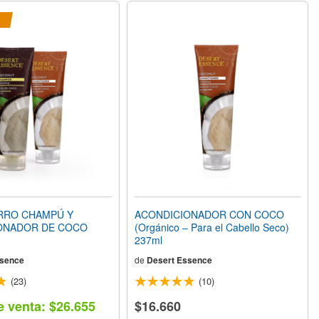
RRO CHAMPÚ Y
ACONDICIONADOR CON COCO
ONADOR DE COCO
(Orgánico – Para el Cabello Seco)
237ml
ssence
de
Desert Essence
(23)
(10)
e venta: $26.655
$16.660