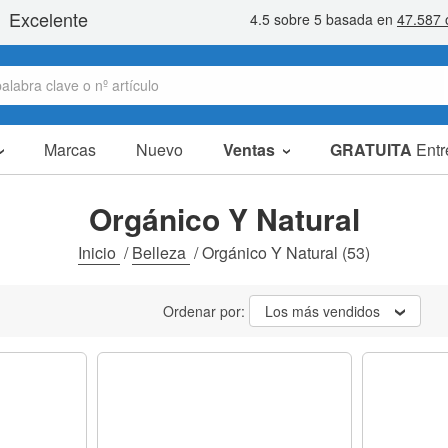
Marcas
Nuevo
Ventas
GRATUITA
Entr
Artículos en oferta
Packs Ahorro
Orgánico Y Natural
Liquidaciones
Inicio
/
Belleza
/
Orgánico Y Natural
(53)
Ordenar por:
Los más vendidos