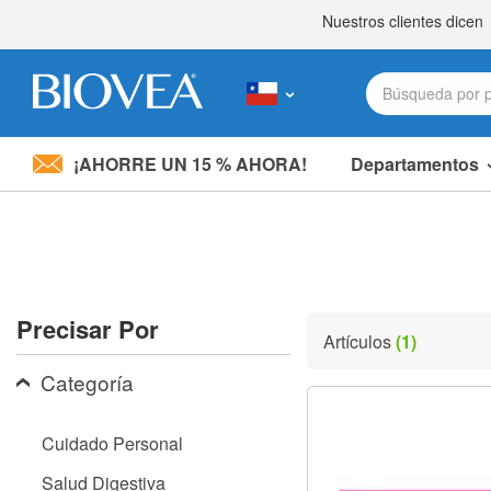
¡AHORRE UN 15 % AHORA!
Departamentos
Nota:
este
sitio
web
incluye
un
sistema
Precisar Por
de
Artículos
(1)
accesibilidad.
Presione
Categoría
Control-
F11
para
Cuidado Personal
ajustar
el
Salud Digestiva
sitio