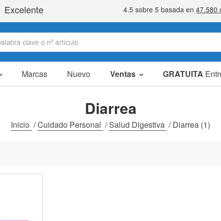
Marcas
Nuevo
Ventas
GRATUITA
Entr
Artículos en oferta
Packs Ahorro
Diarrea
Liquidaciones
Inicio
/
Cuidado Personal
/
Salud Digestiva
/
Diarrea
(1)