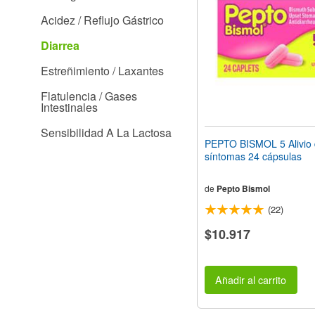
web
Acidez / Reflujo Gástrico
a
las
Diarrea
personas
con
Estreñimiento / Laxantes
discapacidad
visual
Flatulencia / Gases
que
Intestinales
están
usando
Sensibilidad A La Lactosa
un
PEPTO BISMOL 5 Alivio 
lector
síntomas 24 cápsulas
de
pantalla;
Presione
de
Pepto Bismol
Control-
(22)
F10
para
$10.917
abrir
un
menú
de
Añadir al carrito
accesibilidad.