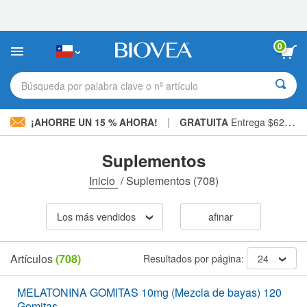
Nota:
este
sitio
web
0
incluye
un
sistema
Búsqueda por palabra clave o nº artículo
de
accesibilidad.
|
¡AHORRE UN 15 % AHORA!
GRATUITA
Entrega $62.900 »
Suplementos
Inicio
/
Suplementos
(708)
Los más vendidos
afinar
Artículos
(708)
Resultados por página:
24
MELATONINA GOMITAS 10mg (Mezcla de bayas) 120
Gomitas