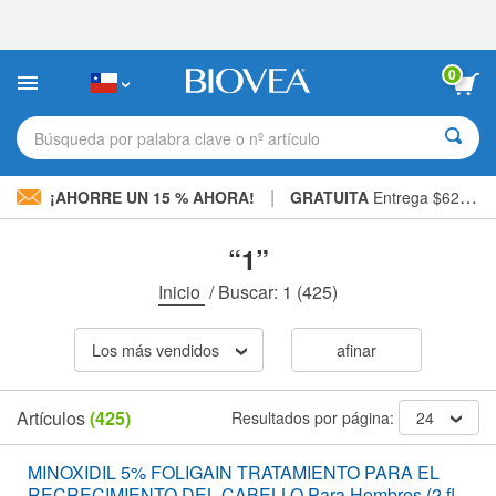
Nota:
este
sitio
web
0
incluye
un
sistema
Búsqueda por palabra clave o nº artículo
de
accesibilidad.
|
¡AHORRE UN 15 % AHORA!
GRATUITA
Entrega $62.900 »
“1”
Inicio
/
Buscar: 1
(425)
Los más vendidos
afinar
Artículos
(425)
Resultados por página:
24
MINOXIDIL 5% FOLIGAIN TRATAMIENTO PARA EL
RECRECIMIENTO DEL CABELLO Para Hombres (2 fl