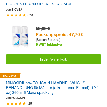
PROGESTERON CREME SPARPAKET
von
BIOVEA
(551)
59,60 €
Packungspreis: 47,70 €
(Sparen Sie 20%)
MWST Inklusive
in den Warenkorb
Sparpaket
MINOXIDIL 5% FOLIGAIN HAARNEUWUCHS
BEHANDLUNG für Männer (alkoholarme Formel) (12 fl
oz) 360ml 6 Monatspackung
von
FOLIGAIN
(254)