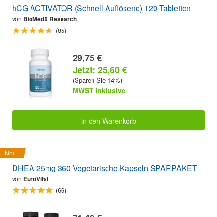
hCG ACTIVATOR (Schnell Auflösend) 120 Tabletten
von
BioMedX Research
(85)
29,75 €
Jetzt: 25,60 €
(Sparen Sie 14%)
MWST Inklusive
in den Warenkorb
Neu
DHEA 25mg 360 Vegetarische Kapseln SPARPAKET
von
EuroVital
(66)