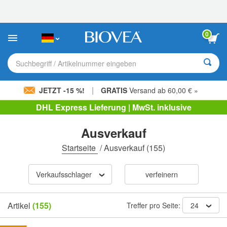
Bitte
beachten
Sie:
Diese
0
Website
enthält
ein
Suchbegriff / Artikelnummer eingeben
Barrierefreiheitssystem.
|
JETZT -15 %!
GRATIS
Versand ab 60,00 € »
DHL Express Lieferung | MwSt. inklusive
Ausverkauf
Startseite
/
Ausverkauf
(155)
Verkaufsschlager
verfeinern
Artikel
(155)
Treffer pro Seite:
24