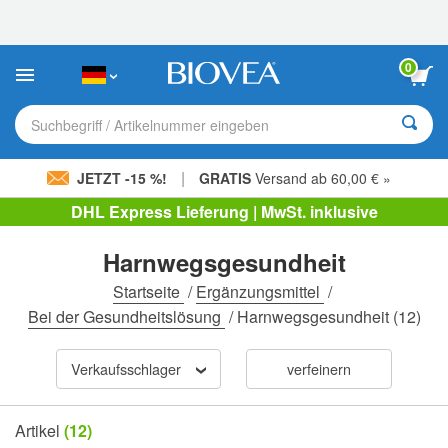
Bitte
beachten
Sie:
Diese
0
Website
enthält
ein
Suchbegriff / Artikelnummer eingeben
Barrierefreiheitssystem.
|
JETZT -15 %!
GRATIS
Versand ab 60,00 € »
DHL Express Lieferung | MwSt. inklusive
Harnwegsgesundheit
Startseite
/
Ergänzungsmittel
/
Bei der Gesundheitslösung
/
Harnwegsgesundheit
(12)
Verkaufsschlager
verfeinern
Artikel
(12)