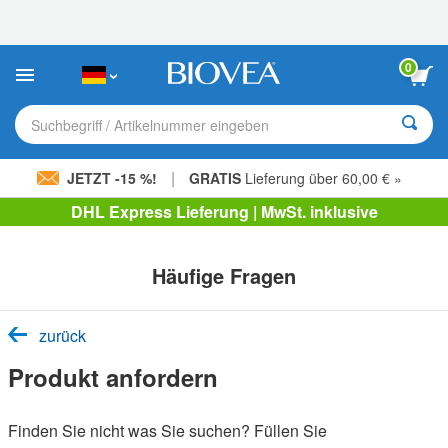
Bitte
beachten
Sie:
Diese
0
Website
enthält
ein
Suchbegriff / Artikelnummer eingeben
Barrierefreiheitssystem.
|
JETZT -15 %!
GRATIS
Lieferung über 60,00 € »
DHL Express Lieferung | MwSt. inklusive
Häufige Fragen
zurück
Produkt anfordern
Finden Sie nicht was Sie suchen? Füllen Sie