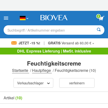
Bitte
beachten
Sie:
Diese
0
Website
enthält
ein
Suchbegriff / Artikelnummer eingeben
Barrierefreiheitssystem.
|
JETZT -15 %!
GRATIS
Versand ab 60,00 € »
DHL Express Lieferung | MwSt. inklusive
Feuchtigkeitscreme
Startseite
/
Hautpflege
/
Feuchtigkeitscreme
(10)
Verkaufsschlager
verfeinern
Artikel
(10)