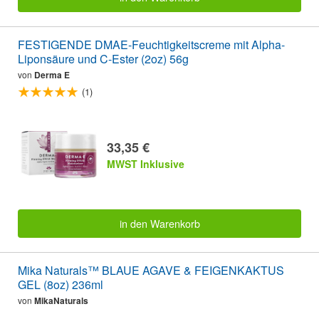
FESTIGENDE DMAE-Feuchtigkeitscreme mit Alpha-
Liponsäure und C-Ester (2oz) 56g
von
Derma E
(1)
33,35 €
MWST Inklusive
in den Warenkorb
Mika Naturals™ BLAUE AGAVE & FEIGENKAKTUS
GEL (8oz) 236ml
von
MikaNaturals