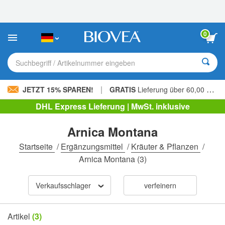
Bitte
beachten
Sie:
Diese
0
Website
enthält
ein
Suchbegriff / Artikelnummer eingeben
Barrierefreiheitssystem.
|
JETZT 15% SPAREN!
GRATIS
Lieferung über 60,00 € »
DHL Express Lieferung | MwSt. inklusive
Arnica Montana
Startseite
/
Ergänzungsmittel
/
Kräuter & Pflanzen
/
Arnica Montana
(3)
Verkaufsschlager
verfeinern
Artikel
(3)