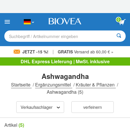
Bitte
beachten
Sie:
Diese
0
Website
enthält
ein
Suchbegriff / Artikelnummer eingeben
Barrierefreiheitssystem.
|
JETZT -15 %!
GRATIS
Versand ab 60,00 € »
DHL Express Lieferung | MwSt. inklusive
Ashwagandha
Startseite
/
Ergänzungsmittel
/
Kräuter & Pflanzen
/
Ashwagandha
(5)
Verkaufsschlager
verfeinern
Artikel
(5)