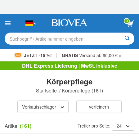
Bitte
beachten
Sie:
Diese
0
Website
enthält
ein
Suchbegriff / Artikelnummer eingeben
Barrierefreiheitssystem.
|
JETZT -15 %!
GRATIS
Versand ab 60,00 € »
DHL Express Lieferung | MwSt. inklusive
Körperpflege
Startseite
/
Körperpflege
(161)
Verkaufsschlager
verfeinern
Artikel
(161)
Treffer pro Seite:
24