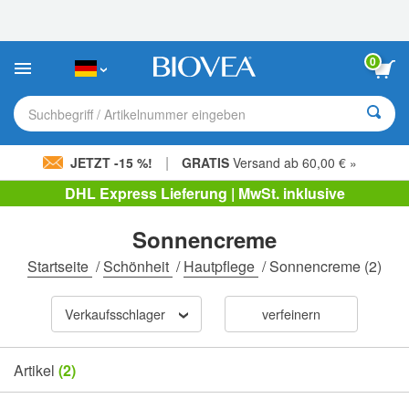
Bitte
beachten
Sie:
Diese
0
Website
enthält
ein
Suchbegriff / Artikelnummer eingeben
Barrierefreiheitssystem.
|
JETZT -15 %!
GRATIS
Versand ab 60,00 € »
DHL Express Lieferung | MwSt. inklusive
Sonnencreme
Startseite
/
Schönheit
/
Hautpflege
/
Sonnencreme
(2)
Verkaufsschlager
verfeinern
Artikel
(2)