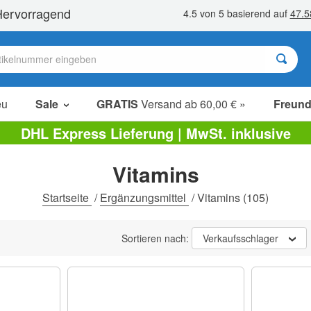
eu
Sale
GRATIS
Versand ab 60,00 € »
Freund
Sale Artikel
DHL Express Lieferung | MwSt. inklusive
Sparpakete
Vitamins
Ausverkauf
Startseite
/
Ergänzungsmittel
/
Vitamins
(105)
Sortieren nach:
Verkaufsschlager