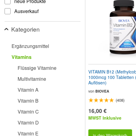
neue Produkte
Website
an
Ausverkauf
Sehbehinderte
anzupassen,
die
Kategorien
einen
Bildschirmleser
verwenden;
Ergänzungsmittel
Drücken
Sie
Vitamins
Strg-
F10,
Flüssige Vitamine
um
VITAMIN B12 (Methylcob
ein
1000mcg 100 Tabletten 
Multivitamine
Eingabehilfemenü
Auflösen)
zu
Vitamin A
öffnen.
von
BIOVEA
Vitamin B
(408)
16,00 €
Vitamin C
MWST Inklusive
Vitamin D
Vitamin E
in den Warenkorb