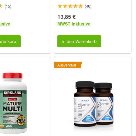
(15)
(46)
13,85 €
usive
MWST Inklusive
arenkorb
in den Warenkorb
Ausverkauf