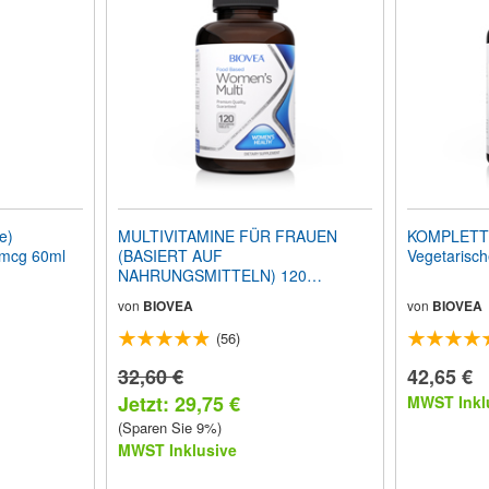
e)
MULTIVITAMINE FÜR FRAUEN
KOMPLETTE
0mcg 60ml
(BASIERT AUF
Vegetarisch
NAHRUNGSMITTELN) 120
Vegetarische Tabletten
von
BIOVEA
von
BIOVEA
(56)
32,60 €
42,65 €
Jetzt: 29,75 €
MWST Inkl
(Sparen Sie 9%)
MWST Inklusive