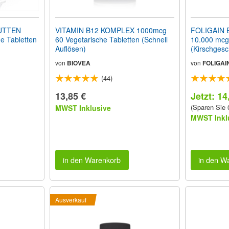
UTTEN
VITAMIN B12 KOMPLEX 1000mcg
FOLIGAIN B
e Tabletten
60 Vegetarische Tabletten (Schnell
10.000 mcg 
Auflösen)
(Kirschges
Tabletten
von
BIOVEA
von
FOLIGAI
(44)
13,85 €
Jetzt: 14
(Sparen Sie
MWST Inklusive
MWST Inkl
in den Warenkorb
in den W
Ausverkauf