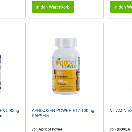
in den Warenkorb
in den W
EX 500mg
APRIKOSEN POWER B17 100mg
VITAMIN B2
en
KAPSEIN
von
Apricot Power
von
BIOVEA