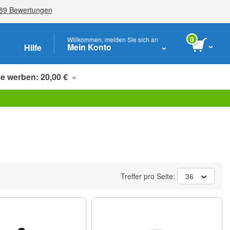
0
Willkommen, melden Sie sich an
Mein Konto
Hilfe
e werben: 20,00 €
»
Studenten, Senioren & Pflegekräfte
Treffer pro Seite:
36