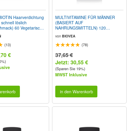
IOTIN Haarverdichtung
MULTIVITAMINE FÜR MÄNNER
schnell löslich
(BASIERT AUF
chmack) 60 Vegetarische
NAHRUNGSMITTELN) 120
Vegetarische Tabletten
N
von
BIOVEA
(13)
(78)
,70 €
37,65 €
 0%)
Jetzt: 30,55 €
usive
(Sparen Sie 19%)
MWST Inklusive
arenkorb
in den Warenkorb