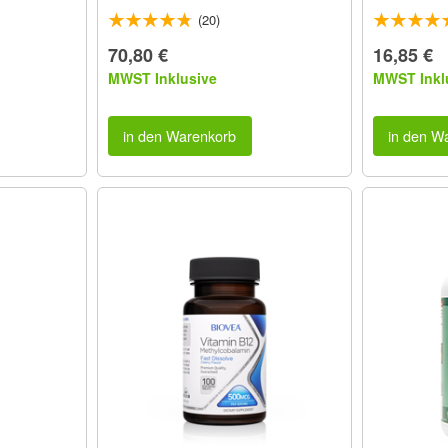
(20)
70,80 €
16,85 €
MWST Inklusive
MWST Inkl
in den Warenkorb
in den W