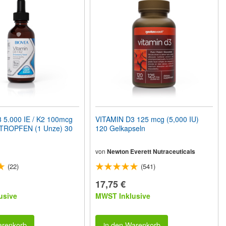
 5.000 IE / K2 100mcg
VITAMIN D3 125 mcg (5,000 IU)
TROPFEN (1 Unze) 30
120 Gelkapseln
von
Newton Everett Nutraceuticals
(22)
(541)
17,75 €
usive
MWST Inklusive
arenkorb
in den Warenkorb