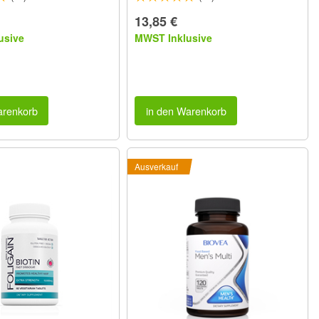
13,85 €
usive
MWST Inklusive
arenkorb
in den Warenkorb
Ausverkauf