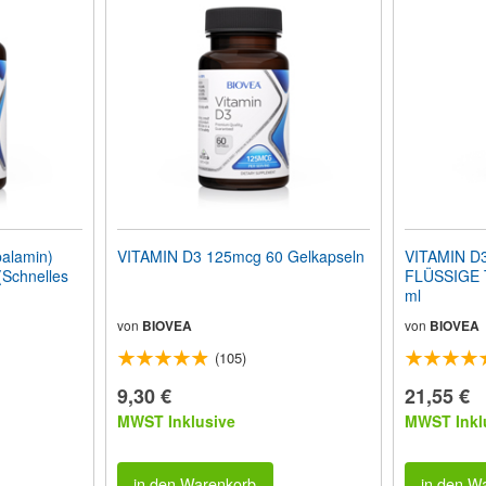
alamin)
VITAMIN D3 125mcg 60 Gelkapseln
VITAMIN D3
(Schnelles
FLÜSSIGE 
ml
von
BIOVEA
von
BIOVEA
(105)
9,30 €
21,55 €
MWST Inklusive
MWST Inkl
in den Warenkorb
in den W