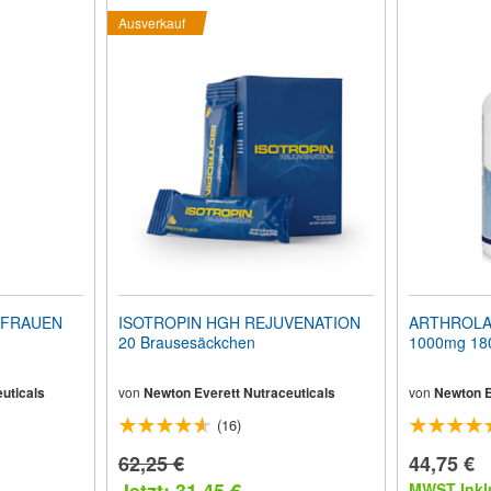
Ausverkauf
 FRAUEN
ISOTROPIN HGH REJUVENATION
ARTHROLACT
20 Brausesäckchen
1000mg 180
uticals
von
Newton Everett Nutraceuticals
von
Newton E
(16)
62,25 €
44,75 €
MWST Inkl