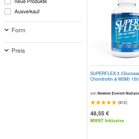
neue Produkte
Website
an
Ausverkauf
Sehbehinderte
anzupassen,
die
Form
einen
Bildschirmleser
verwenden;
Drücken
Preis
Sie
Strg-
F10,
um
SUPERFLEX-3 (Glucosa
ein
Chondroitin & MSM) 150
Eingabehilfemenü
zu
öffnen.
von
Newton Everett Nutrace
(812)
48,55 €
MWST Inklusive