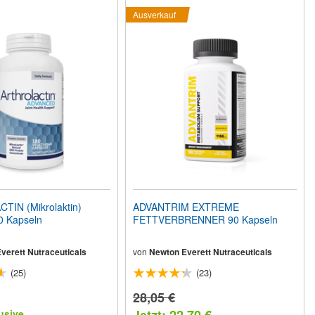
Ausverkauf
IN (Mikrolaktin)
ADVANTRIM EXTREME
 Kapseln
FETTVERBRENNER 90 Kapseln
verett Nutraceuticals
von
Newton Everett Nutraceuticals
(25)
(23)
28,05 €
usive