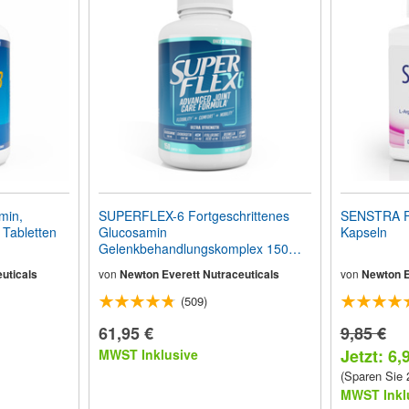
min,
SUPERFLEX-6 Fortgeschrittenes
SENSTRA 
 Tabletten
Glucosamin
Kapseln
Gelenkbehandlungskomplex 150
Tabletten
uticals
von
Newton Everett Nutraceuticals
von
Newton E
(509)
61,95 €
9,85 €
Jetzt: 6,
MWST Inklusive
(Sparen Sie
MWST Inkl