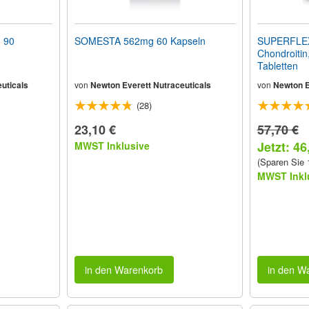
 90
SOMESTA 562mg 60 Kapseln
SUPERFLEX
Chondroitin
Tabletten
uticals
von
Newton Everett Nutraceuticals
von
Newton E
(28)
23,10 €
57,70 €
Jetzt: 46
MWST Inklusive
(Sparen Sie
MWST Inkl
in den Warenkorb
in den W