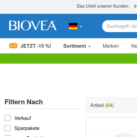
JETZT -15 %!
Sortiment
Marken
N
Bitte
beachten
Sie:
Diese
Website
enthält
ein
Filtern Nach
Barrierefreiheitssystem.
Artikel
(64)
Drücken
filtern nach
Sie
Verkauf
Strg-
F11,
Sparpakete
um
die