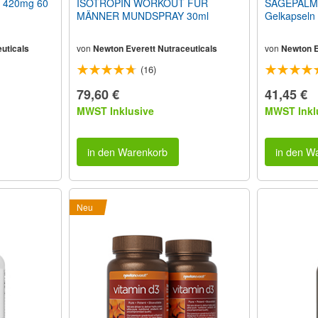
 420mg 60
ISOTROPIN WORKOUT FÜR
SÄGEPALM
MÄNNER MUNDSPRAY 30ml
Gelkapseln
uticals
von
Newton Everett Nutraceuticals
von
Newton E
(16)
79,60 €
41,45 €
MWST Inklusive
MWST Inkl
in den Warenkorb
in den W
Neu