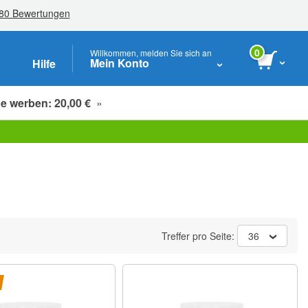
0
Willkommen, melden Sie sich an
Mein Konto
Hilfe
e werben: 20,00 €
»
Studenten, Senioren & Pflegekräfte
Treffer pro Seite:
36