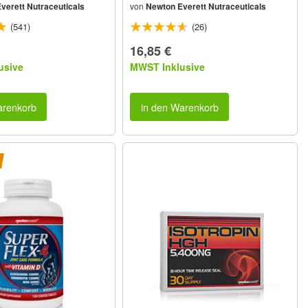
verett Nutraceuticals
von
Newton Everett Nutraceuticals
(541)
(26)
16,85 €
usive
MWST Inklusive
arenkorb
in den Warenkorb