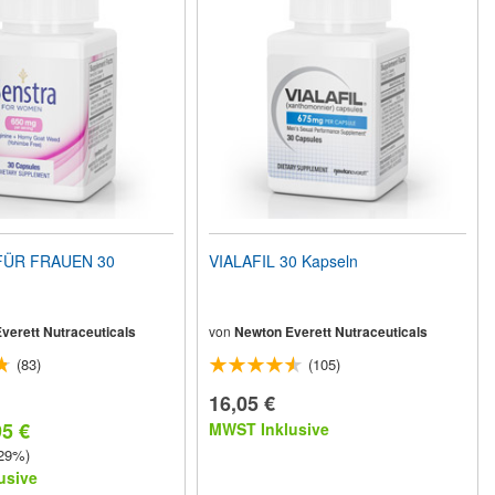
FÜR FRAUEN 30
VIALAFIL 30 Kapseln
verett Nutraceuticals
von
Newton Everett Nutraceuticals
(83)
(105)
16,05 €
95 €
MWST Inklusive
 29%)
usive