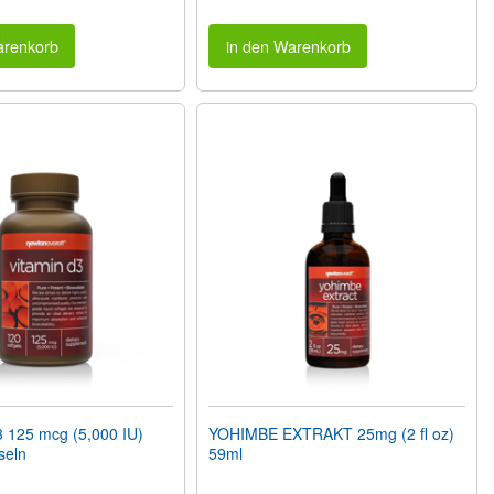
arenkorb
in den Warenkorb
 125 mcg (5,000 IU)
YOHIMBE EXTRAKT 25mg (2 fl oz)
seln
59ml