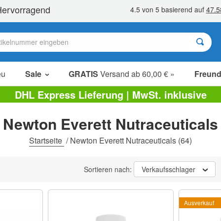
eu
Sale
GRATIS
Versand ab 60,00 € »
Freund
Sale Artikel
DHL Express Lieferung | MwSt. inklusive
Sparpakete
Newton Everett Nutraceuticals
Ausverkauf
Startseite
/
Newton Everett Nutraceuticals
(64)
Sortieren nach:
Verkaufsschlager
Ausverkauf