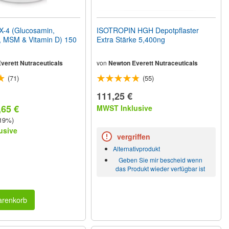
-4 (Glucosamin,
ISOTROPIN HGH Depotpflaster
, MSM & Vitamin D) 150
Extra Stärke 5,400ng
verett Nutraceuticals
von
Newton Everett Nutraceuticals
(71)
(55)
111,25 €
,65 €
MWST Inklusive
 19%)
usive
vergriffen
Alternativprodukt
Geben Sie mir bescheid wenn
das Produkt wieder verfügbar ist
arenkorb