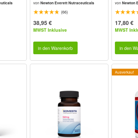
uticals
von
Newton Everett Nutraceuticals
von
Newton E
(66)
38,95 €
17,80 €
MWST Inklusive
MWST Inkl
in den Warenkorb
in den W
Ausverkauf