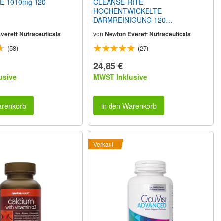
E 1010mg 120
CLEANSE-RITE
HOCHENTWICKELTE
DARMREINIGUNG 120
Vegetarische Kapseln
verett Nutraceuticals
von
Newton Everett Nutraceuticals
(58)
(27)
24,85 €
usive
MWST Inklusive
arenkorb
in den Warenkorb
Verkauf