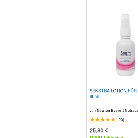
SENSTRA LOTION FÜR
60ml
von
Newton Everett Nutrace
(20)
25,80 €
MWST Inklusive