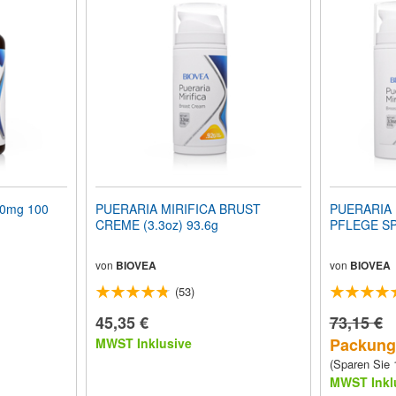
50mg 100
PUERARIA MIRIFICA BRUST
PUERARIA 
CREME (3.3oz) 93.6g
PFLEGE S
von
BIOVEA
von
BIOVEA
(53)
45,35 €
73,15 €
Packungs
MWST Inklusive
(Sparen Sie
MWST Inkl