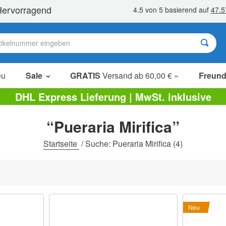
eu
Sale
GRATIS
Versand ab 60,00 € »
Freund
Sale Artikel
DHL Express Lieferung | MwSt. inklusive
Sparpakete
“Pueraria Mirifica”
Ausverkauf
Startseite
/
Suche: Pueraria Mirifica
(4)
Neu