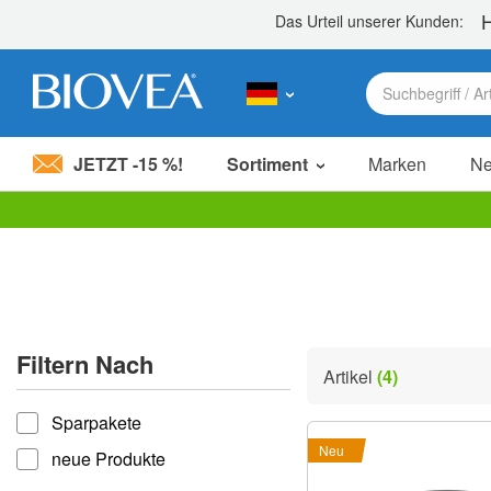
JETZT -15 %!
Sortiment
Marken
N
Bitte
beachten
Sie:
Diese
Website
enthält
ein
Filtern Nach
Barrierefreiheitssystem.
Artikel
(4)
Drücken
filtern nach
Sie
Sparpakete
Strg-
F11,
Neu
neue Produkte
um
die