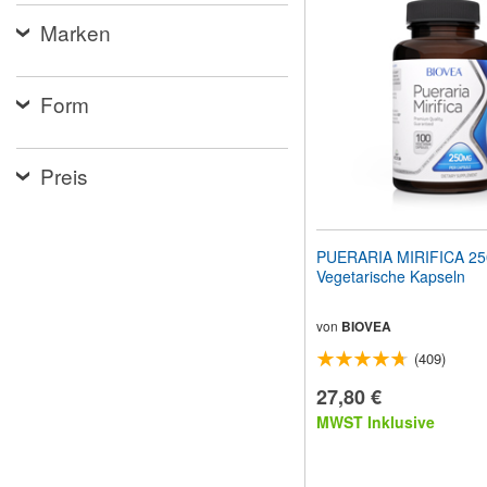
Website
Marken
an
Sehbehinderte
anzupassen,
die
Form
einen
Bildschirmleser
verwenden;
Drücken
Preis
Sie
Strg-
F10,
um
PUERARIA MIRIFICA 2
ein
Vegetarische Kapseln
Eingabehilfemenü
zu
öffnen.
von
BIOVEA
(409)
27,80 €
MWST Inklusive