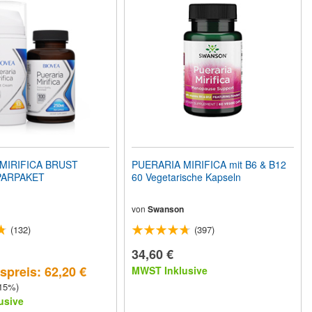
MIRIFICA BRUST
PUERARIA MIRIFICA mit B6 & B12
PARPAKET
60 Vegetarische Kapseln
von
Swanson
(132)
(397)
34,60 €
preis: 62,20 €
MWST Inklusive
 15%)
usive