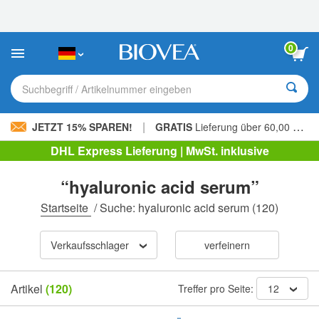
Bitte
beachten
Sie:
Diese
0
Website
enthält
ein
Suchbegriff / Artikelnummer eingeben
Barrierefreiheitssystem.
|
JETZT 15% SPAREN!
GRATIS
Lieferung über 60,00 € »
DHL Express Lieferung | MwSt. inklusive
“hyaluronic acid serum”
Startseite
/
Suche: hyaluronic acid serum
(120)
Verkaufsschlager
verfeinern
Artikel
(120)
Treffer pro Seite:
12