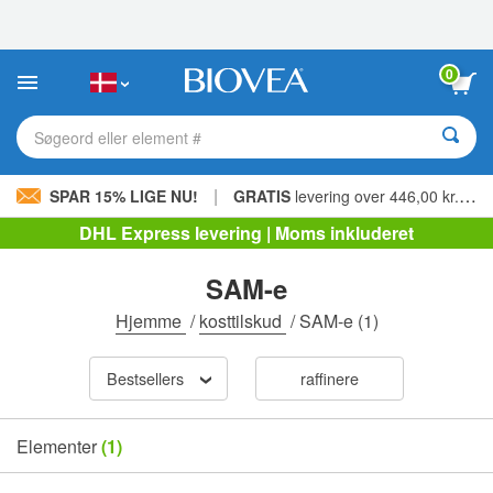
Bemærk:
Dette
websted
indeholder
0
et
tilgængelighedssystem.
Søgeord eller element #
|
SPAR 15% LIGE NU!
GRATIS
levering over 446,00 kr. »
DHL Express levering | Moms inkluderet
SAM-e
Hjemme
/
kosttilskud
/
SAM-e
(1)
Bestsellers
raffinere
Elementer
(1)