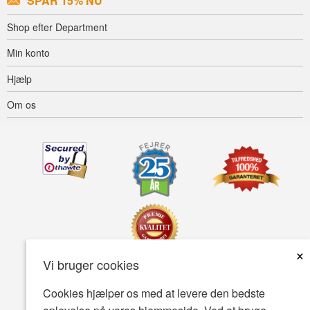
SPAR 15% NU
Shop efter Department
Min konto
Hjælp
Om os
×
Vi bruger cookies
Tilgængelighed
Betingelser for brug
Fortrolighedspolitik
Cookies hjælper os med at levere den bedste