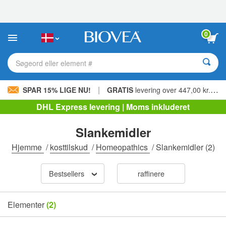
Bemærk:
Dette
websted
indeholder
0
et
tilgængelighedssystem.
Søgeord eller element #
|
SPAR 15% LIGE NU!
GRATIS
levering over 447,00 kr. »
DHL Express levering | Moms inkluderet
Slankemidler
Hjemme
/
kosttilskud
/
Homeopathics
/
Slankemidler
(2)
Bestsellers
raffinere
Elementer
(2)