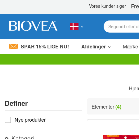
SPAR 15% LIGE NU!
Afdelinger
Mærke
Bemærk:
Dette
websted
indeholder
et
Hje
tilgængelighedssystem.
Tryk
Definer
på
Elementer
(4)
Control-
Definer
F11
Nye produkter
for
at
justere
hjemmesiden
Kategori