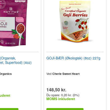
Organisk,
GOJI-BÆR (Økologisk) (8oz) 227g
et, Superfood) (4oz)
Organics
Ved
Cherie Sweet Heart
148,50 kr.
Du spare: 0,20 kr. (0%)
uderet
MOMS inkluderet