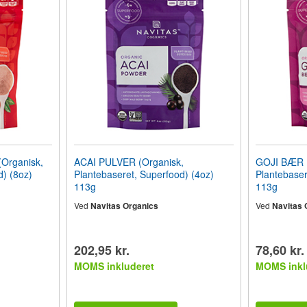
rganisk,
ACAI PULVER (Organisk,
GOJI BÆR (
d) (8oz)
Plantebaseret, Superfood) (4oz)
Plantebaser
113g
113g
Ved
Navitas Organics
Ved
Navitas 
202,95 kr.
78,60 kr.
MOMS inkluderet
MOMS inkl