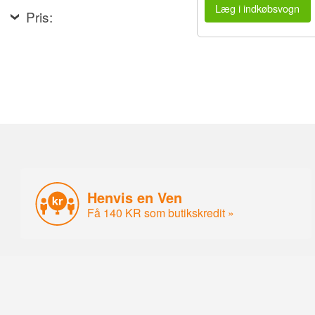
Læg i indkøbsvogn
Pris:
Henvis en Ven
Få 140 KR som butikskredit »