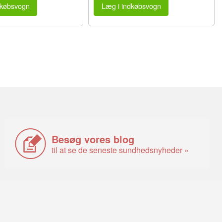
dkøbsvogn
Læg i indkøbsvogn
Besøg vores blog
til at se de seneste sundhedsnyheder »