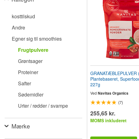
til
synshandicappede,
der
kosttilskud
bruger
en
Andre
skærmlæser;
Tryk
Egner sig til smoothies
på
Control-
Frugtpulvere
F10
for
Grøntsager
at
åbne
Proteiner
GRANATÆBLEPULVER (O
en
Plantebaseret, Superfoo
tilgængelighedsmenu.
Safter
227g
Ved
Navitas Organics
Sødemidler
(7)
Urter / rødder / svampe
255,65 kr.
MOMS inkluderet
Mærke