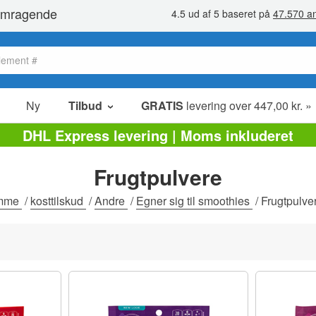
Ny
Tilbud
GRATIS
levering over 447,00 kr. »
Salg poster
DHL Express levering | Moms inkluderet
Værdipakker
Frugtpulvere
Ophørsudsalg
mme
/
kosttilskud
/
Andre
/
Egner sig til smoothies
/
Frugtpulve