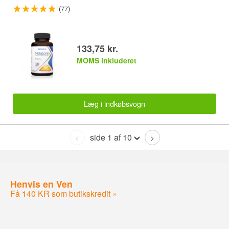
(77)
133,75 kr.
MOMS inkluderet
Læg i indkøbsvogn
side 1 af 10
<
>
Henvis en Ven
Få 140 KR som butikskredit »