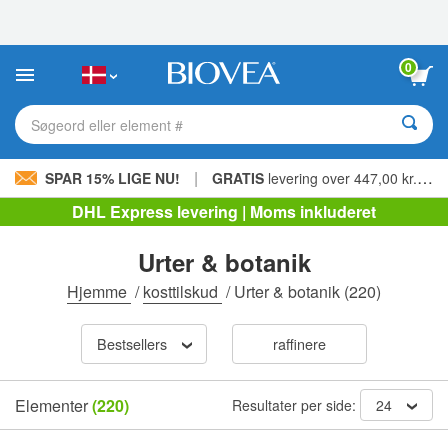
Bemærk:
Dette
websted
indeholder
0
et
tilgængelighedssystem.
Søgeord eller element #
|
SPAR 15% LIGE NU!
GRATIS
levering over 447,00 kr. »
DHL Express levering | Moms inkluderet
Urter & botanik
Hjemme
/
kosttilskud
/
Urter & botanik
(220)
Bestsellers
raffinere
Elementer
(220)
Resultater per side:
24