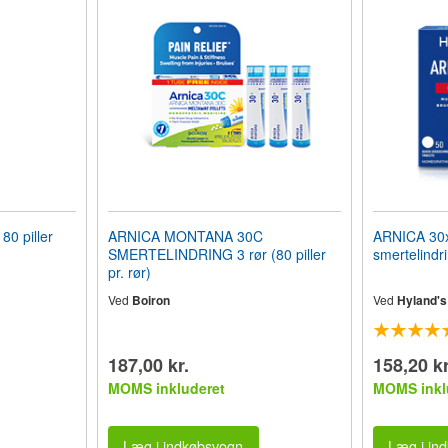
0 piller
ARNICA MONTANA 30C
ARNICA 30x 
SMERTELINDRING 3 rør (80 piller
smertelindri
pr. rør)
Ved
Boiron
Ved
Hyland's
187,00 kr.
158,20 kr
MOMS inkluderet
MOMS inkl
Læg i indkøbsvogn
Læg i in