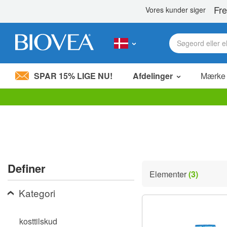
SPAR 15% LIGE NU!
Afdelinger
Mærke
Bemærk:
Dette
websted
indeholder
et
tilgængelighedssystem.
Tryk
Definer
på
Elementer
(3)
Control-
F11
Kategori
for
at
justere
kosttilskud
hjemmesiden