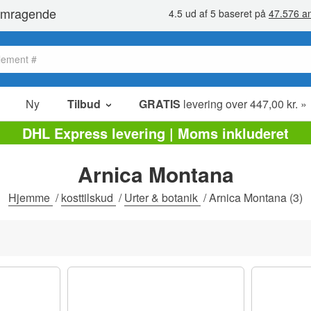
Ny
Tilbud
GRATIS
levering over 447,00 kr. »
Salg poster
DHL Express levering | Moms inkluderet
Værdipakker
Arnica Montana
Ophørsudsalg
Hjemme
/
kosttilskud
/
Urter & botanik
/
Arnica Montana
(3)