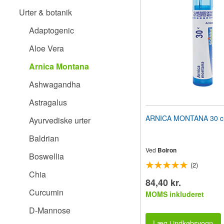
til
Urter & botanik
synshandicappede,
der
Adaptogenic
bruger
en
Aloe Vera
skærmlæser;
Tryk
Arnica Montana
på
Control-
Ashwagandha
F10
for
Astragalus
at
åbne
ARNICA MONTANA 30 c 8
Ayurvediske urter
en
tilgængelighedsmenu.
Baldrian
Ved
Boiron
Boswellia
(2)
Chia
84,40 kr.
Curcumin
MOMS inkluderet
D-Mannose
Læg i indkøbsvogn