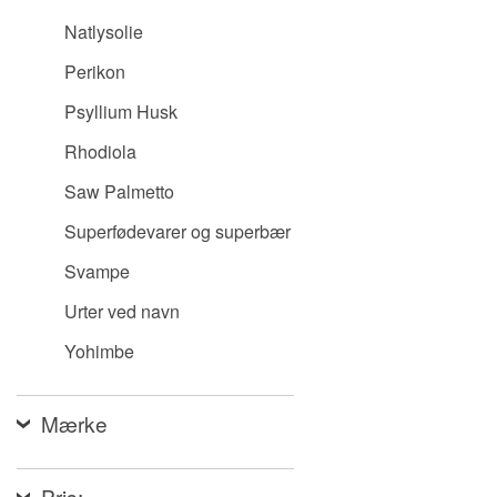
Natlysolie
Perikon
Psyllium Husk
Rhodiola
Saw Palmetto
Superfødevarer og superbær
Svampe
Urter ved navn
Yohimbe
Mærke
Pris: