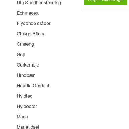
Din Sundhedsløsning
Echinacea
Flydende dråber
Ginkgo Biloba
Ginseng
Goji
Gurkemeje
Hindbær
Hoodia Gordonii
Hvidløg
Hyldebær
Maca
Marietidsel