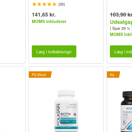
(35)
141,65 kr.
103,90 kr
Udsalgsp
MOMS inkluderet
( Spar 29 % 
MOMS inkl
Læg i indkøbsvogn
Læg i in
På tilbud
Ny