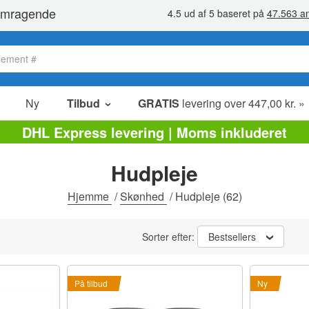
Ny
Tilbud
GRATIS
levering over 447,00 kr. »
Salg poster
DHL Express levering | Moms inkluderet
Værdipakker
Hudpleje
Ophørsudsalg
Hjemme
/
Skønhed
/
Hudpleje
(62)
Sorter efter:
Bestsellers
På tilbud
Ny