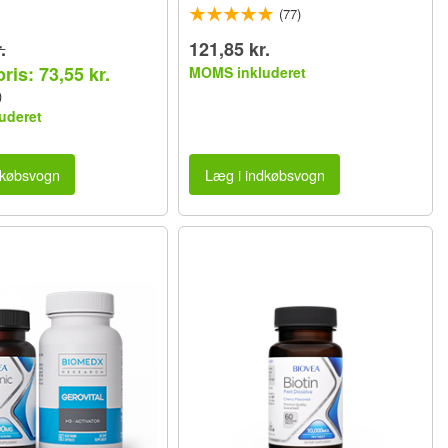
(77)
.
121,85 kr.
ris: 73,55 kr.
MOMS inkluderet
)
uderet
dkøbsvogn
Læg i indkøbsvogn