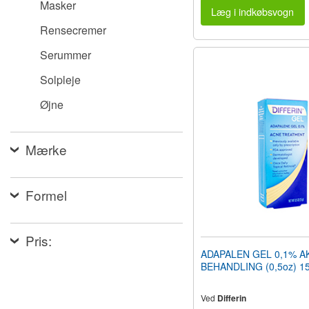
Masker
Læg i indkøbsvogn
Rensecremer
Serummer
Solpleje
Øjne
Mærke
Formel
Pris:
ADAPALEN GEL 0,1% A
BEHANDLING (0,5oz) 1
Ved
Differin