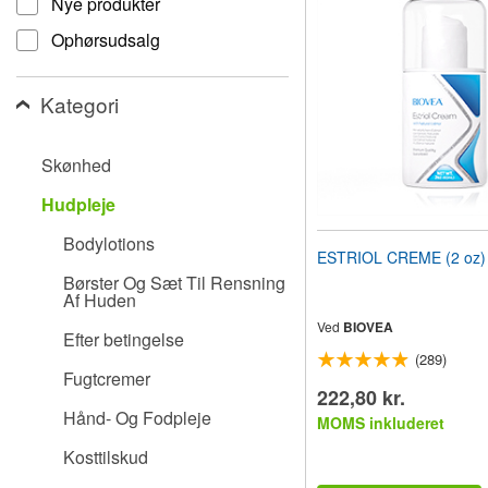
Nye produkter
til
synshandicappede,
Ophørsudsalg
der
bruger
en
Kategori
skærmlæser;
Tryk
på
Skønhed
Control-
F10
Hudpleje
for
at
Bodylotions
åbne
ESTRIOL CREME (2 oz) 
en
Børster Og Sæt Til Rensning
tilgængelighedsmenu.
Af Huden
Ved
BIOVEA
Efter betingelse
(289)
Fugtcremer
222,80 kr.
Hånd- Og Fodpleje
MOMS inkluderet
Kosttilskud