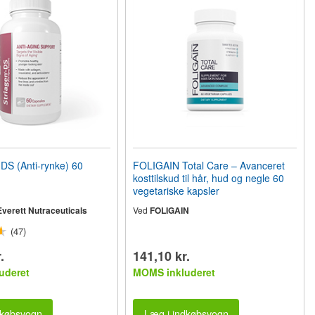
S (Anti-rynke) 60
FOLIGAIN Total Care – Avanceret
kosttilskud til hår, hud og negle 60
vegetariske kapsler
verett Nutraceuticals
Ved
FOLIGAIN
(47)
.
141,10 kr.
uderet
MOMS inkluderet
dkøbsvogn
Læg i indkøbsvogn