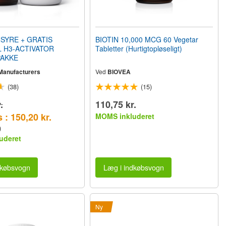
SYRE + GRATIS
BIOTIN 10,000 MCG 60 Vegetar
 H3-ACTIVATOR
Tabletter (Hurtigtopløseligt)
AKKE
 Manufacturers
Ved
BIOVEA
(38)
(15)
.
110,75 kr.
 : 150,20 kr.
MOMS inkluderet
)
uderet
dkøbsvogn
Læg i indkøbsvogn
Ny