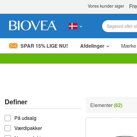
SPAR 15% LIGE NU!
Afdelinger
Mærke
Bemærk:
Dette
websted
indeholder
et
tilgængelighedssystem.
Tryk
Definer
på
Elementer
(62)
Control-
Definer
F11
På udsalg
for
at
Værdipakker
justere
hjemmesiden