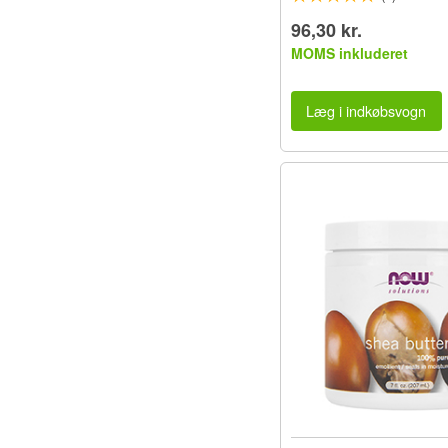
96,30 kr.
MOMS inkluderet
Læg i indkøbsvogn