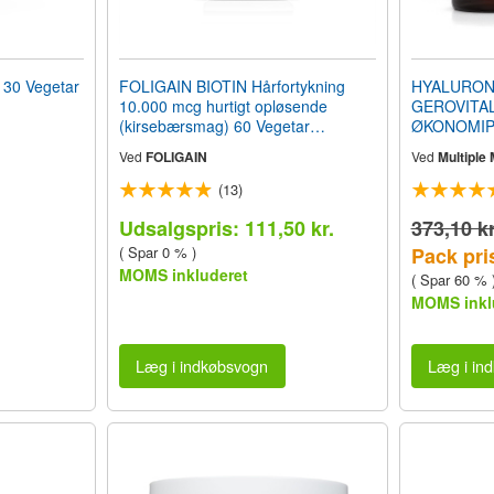
30 Vegetar
FOLIGAIN BIOTIN Hårfortykning
HYALURON
10.000 mcg hurtigt opløsende
GEROVITAL
(kirsebærsmag) 60 Vegetar
ØKONOMIP
Tabletter
Ved
FOLIGAIN
Ved
Multiple
(13)
Udsalgspris: 111,50 kr.
373,10 kr
( Spar 0 % )
Pack pris
MOMS inkluderet
( Spar 60 % 
MOMS inkl
Læg i indkøbsvogn
Læg i in