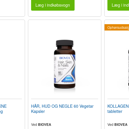
Læg i indkøbsvogn
Læg i in
Ophørsudsal
KNE
HÅR, HUD OG NEGLE 60 Vegetar
KOLLAGEN 
5g
Kapsler
tabletter
Ved
BIOVEA
Ved
BIOVEA