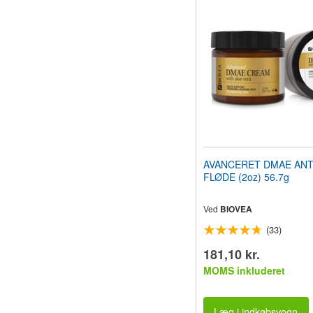
AVANCERET DMAE ANT
FLØDE (2oz) 56.7g
Ved
BIOVEA
(33)
181,10 kr.
MOMS inkluderet
Læg i indkøbsvogn