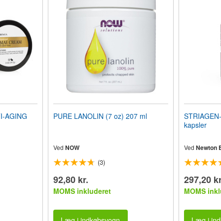
I-AGING
PURE LANOLIN (7 oz) 207 ml
STRIAGEN-D
kapsler
Ved
NOW
Ved
Newton E
(3)
92,80 kr.
297,20 kr
MOMS inkluderet
MOMS inkl
Læg i indkøbsvogn
Læg i in