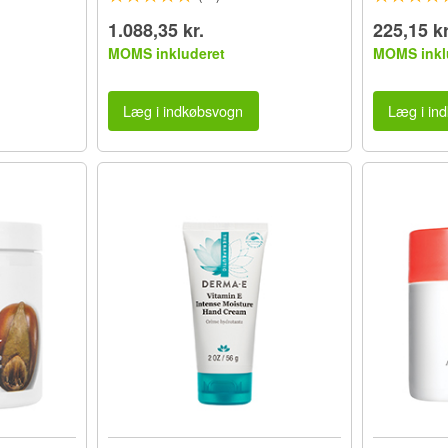
1.088,35 kr.
225,15 kr
MOMS inkluderet
MOMS inkl
Læg i indkøbsvogn
Læg i in