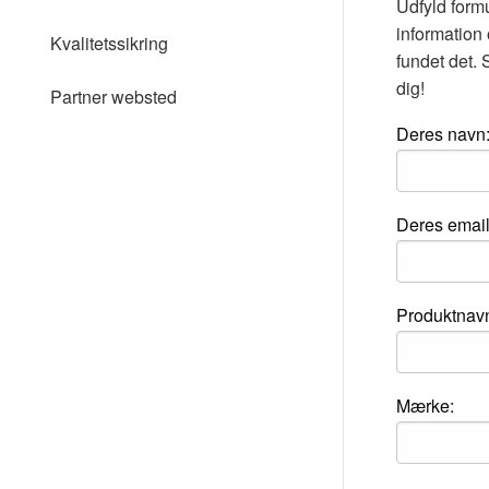
Udfyld form
til
synshandicappede,
information 
Kvalitetssikring
der
fundet det. S
bruger
dig!
en
Partner websted
skærmlæser;
Tryk
Deres navn
på
Control-
F10
for
Deres emai
at
åbne
en
tilgængelighedsmenu.
Produktnavn
Mærke: