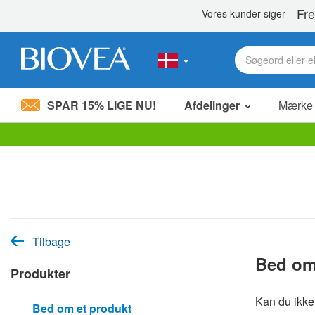
SPAR 15% LIGE NU!
Afdelinger
Mærke
Bemærk:
Dette
websted
indeholder
et
tilgængelighedssystem.
Tryk
på
Tilbage
Control-
Bed om
F11
Produkter
for
at
justere
Kan du ikke 
Bed om et produkt
hjemmesiden