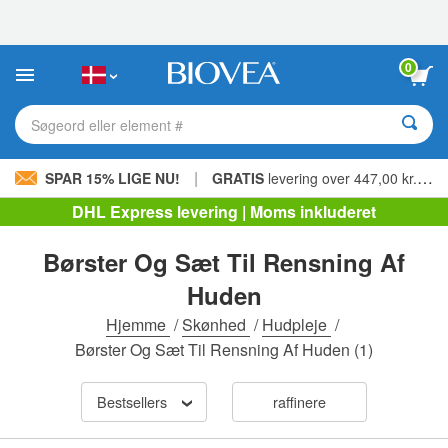
Bemærk:
Dette
websted
indeholder
0
et
tilgængelighedssystem.
Søgeord eller element #
|
SPAR 15% LIGE NU!
GRATIS
levering over 447,00 kr. »
DHL Express levering | Moms inkluderet
Børster Og Sæt Til Rensning Af
Huden
Hjemme
/
Skønhed
/
Hudpleje
/
Børster Og Sæt Til Rensning Af Huden
(1)
Bestsellers
raffinere