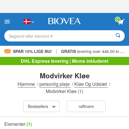
Bemærk:
Dette
websted
indeholder
0
et
tilgængelighedssystem.
Søgeord eller element #
|
SPAR 15% LIGE NU!
GRATIS
levering over 446,00 kr. »
DHL Express levering | Moms inkluderet
Modvirker Kløe
Hjemme
/
personlig pleje
/
Kløe Og Udslæt
/
Modvirker Kløe
(1)
Bestsellers
raffinere
Elementer
(1)