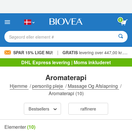
Bemærk:
Dette
websted
indeholder
0
et
tilgængelighedssystem.
Søgeord eller element #
|
SPAR 15% LIGE NU!
GRATIS
levering over 447,00 kr. »
DHL Express levering | Moms inkluderet
Aromaterapi
Hjemme
/
personlig pleje
/
Massage Og Afslapning
/
Aromaterapi
(10)
Bestsellers
raffinere
Elementer
(10)