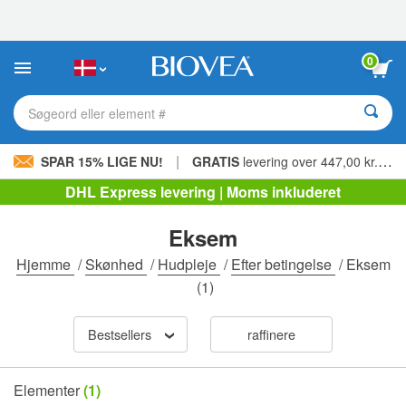
Bemærk:
Dette
websted
indeholder
0
et
tilgængelighedssystem.
Søgeord eller element #
|
SPAR 15% LIGE NU!
GRATIS
levering over 447,00 kr. »
DHL Express levering | Moms inkluderet
Eksem
Hjemme
/
Skønhed
/
Hudpleje
/
Efter betingelse
/
Eksem
(1)
Bestsellers
raffinere
Elementer
(1)