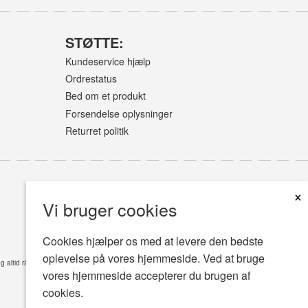
STØTTE:
Kundeservice hjælp
Ordrestatus
Bed om et produkt
Forsendelse oplysninger
Returret politik
×
Vi bruger cookies
Cookies hjælper os med at levere den bedste
oplevelse på vores hjemmeside. Ved at bruge
øg altid råd hos din læge eller en anden kvalificeret sundhedsplejer med eventuelle spørgsmål,
vores hjemmeside accepterer du brugen af
cookies.