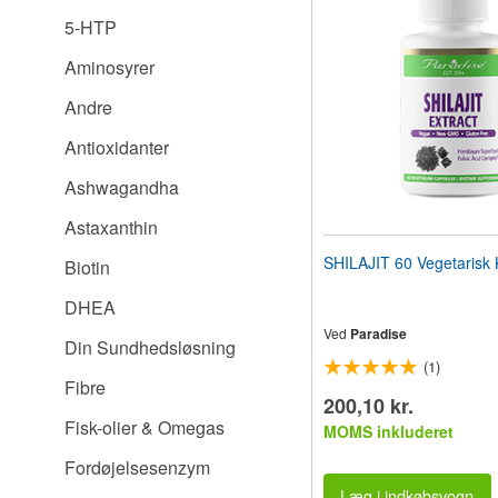
til
5-HTP
synshandicappede,
der
Aminosyrer
bruger
en
Andre
skærmlæser;
Tryk
Antioxidanter
på
Control-
Ashwagandha
F10
for
Astaxanthin
at
åbne
SHILAJIT 60 Vegetarisk 
Biotin
en
tilgængelighedsmenu.
DHEA
Ved
Paradise
Din Sundhedsløsning
(1)
Fibre
200,10 kr.
Fisk-olier & Omegas
MOMS inkluderet
Fordøjelsesenzym
Læg i indkøbsvogn