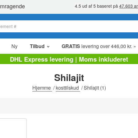
Ny
Tilbud
GRATIS
levering over 446,00 kr. »
Salg poster
DHL Express levering | Moms inkluderet
Værdipakker
Shilajit
Ophørsudsalg
Hjemme
/
kosttilskud
/
Shilajit
(1)