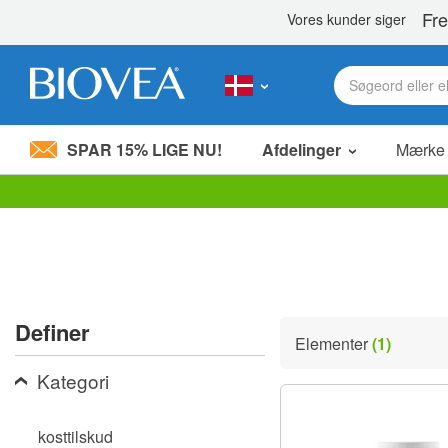
SPAR 15% LIGE NU!
Afdelinger
Mærke
Bemærk:
Dette
websted
indeholder
et
tilgængelighedssystem.
Tryk
Definer
på
Elementer
(1)
Control-
F11
Kategori
for
at
justere
kosttilskud
hjemmesiden