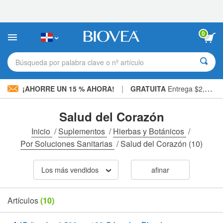
Nota:
este
sitio
web
0
incluye
un
sistema
Búsqueda por palabra clave o nº artículo
de
accesibilidad.
|
¡AHORRE UN 15 % AHORA!
GRATUITA
Entrega $2,600 »
Salud del Corazón
Inicio
/
Suplementos
/
Hierbas y Botánicos
/
Por Soluciones Sanitarias
/
Salud del Corazón
(10)
Los más vendidos
afinar
Artículos
(10)