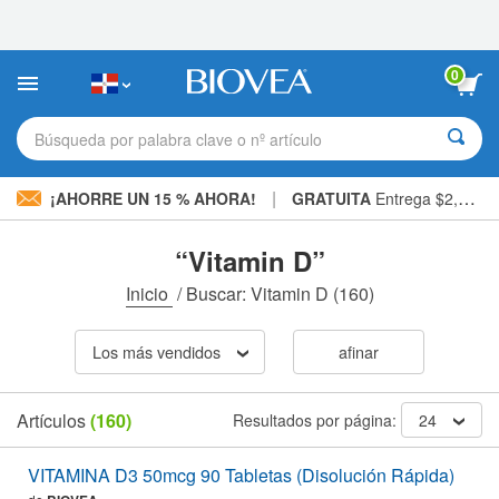
Nota:
este
sitio
web
0
incluye
un
sistema
Búsqueda por palabra clave o nº artículo
de
accesibilidad.
|
¡AHORRE UN 15 % AHORA!
GRATUITA
Entrega $2,600 »
“Vitamin D”
Inicio
/
Buscar: Vitamin D
(160)
Los más vendidos
afinar
Artículos
(160)
Resultados por página:
24
VITAMINA D3 50mcg 90 Tabletas (Disolución Rápida)