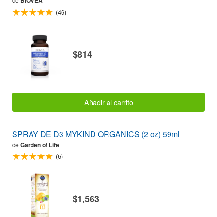
de
BIOVEA
(46)
$814
Añadir al carrito
SPRAY DE D3 MYKIND ORGANICS (2 oz) 59ml
de
Garden of Life
(6)
$1,563