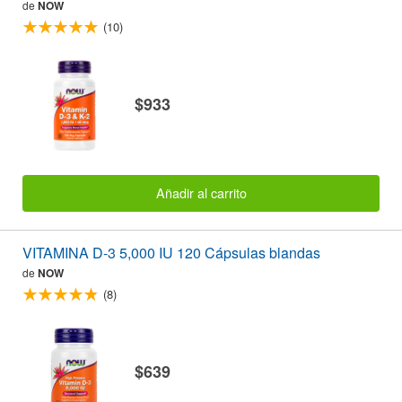
de
NOW
(10)
$933
Añadir al carrito
VITAMINA D-3 5,000 IU 120 Cápsulas blandas
de
NOW
(8)
$639