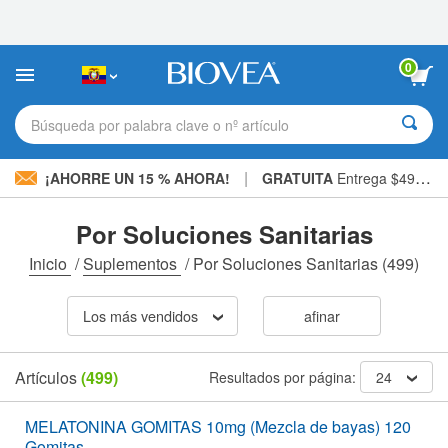
Nota:
este
sitio
web
0
incluye
un
sistema
Búsqueda por palabra clave o nº artículo
de
accesibilidad.
|
¡AHORRE UN 15 % AHORA!
GRATUITA
Entrega $49,00 »
Por Soluciones Sanitarias
Inicio
/
Suplementos
/
Por Soluciones Sanitarias
(499)
Los más vendidos
afinar
Artículos
(499)
Resultados por página:
24
MELATONINA GOMITAS 10mg (Mezcla de bayas) 120
Gomitas