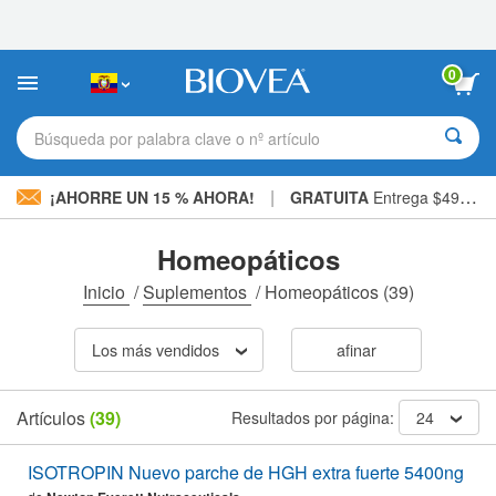
Nota:
este
sitio
web
0
incluye
un
sistema
Búsqueda por palabra clave o nº artículo
de
accesibilidad.
|
¡AHORRE UN 15 % AHORA!
GRATUITA
Entrega $49,00 »
Homeopáticos
Inicio
/
Suplementos
/
Homeopáticos
(39)
Los más vendidos
afinar
Artículos
(39)
Resultados por página:
24
ISOTROPIN Nuevo parche de HGH extra fuerte 5400ng