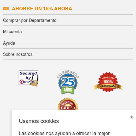
AHORRE UN 15% AHORA
Comprar por Departamento
Mi cuenta
Ayuda
Sobre nosotros
×
Usamos cookies
Las cookies nos ayudan a ofrecer la mejor
Accesibilidad
Condiciones de uso
Política de privacidad