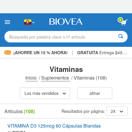
Nota:
este
sitio
web
0
incluye
un
sistema
Búsqueda por palabra clave o nº artículo
de
accesibilidad.
|
¡AHORRE UN 15 % AHORA!
GRATUITA
Entrega $49,00 »
Vitaminas
Inicio
/
Suplementos
/
Vitaminas
(108)
Los más vendidos
afinar
Artículos
(108)
Resultados por página:
24
VITAMINA D3 125mcg 60 Cápsulas Blandas