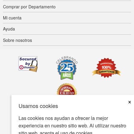
Comprar por Departamento
Mi cuenta
Ayuda
Sobre nosotros
×
Usamos cookies
Las cookies nos ayudan a ofrecer la mejor
Accesibilidad
Condiciones de uso
Política de privacidad
experiencia en nuestro sitio web. Al utilizar nuestro
Política de seguridad
sitio web, acepta el uso de cookies.