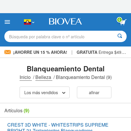
Nota:
este
sitio
web
0
incluye
un
sistema
Búsqueda por palabra clave o nº artículo
de
accesibilidad.
|
¡AHORRE UN 15 % AHORA!
GRATUITA
Entrega $49,00 »
Blanqueamiento Dental
Inicio
/
Belleza
/
Blanqueamiento Dental
(9)
Los más vendidos
afinar
Artículos
(9)
CREST 3D WHITE - WHITESTRIPS SUPREME
BRIGHT 21 Tratamientos Blanqueadores