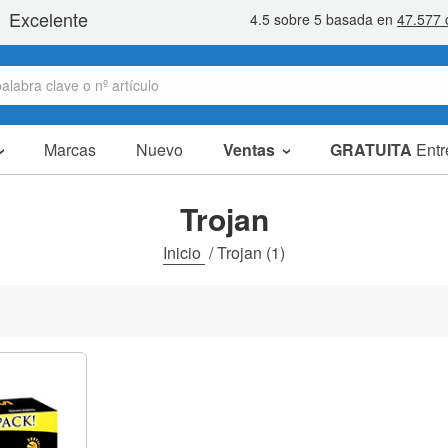
Marcas
Nuevo
Ventas
GRATUITA
Entr
artículos en oferta
packs ahorro
Trojan
liquidaciones
Inicio
/
Trojan
(1)