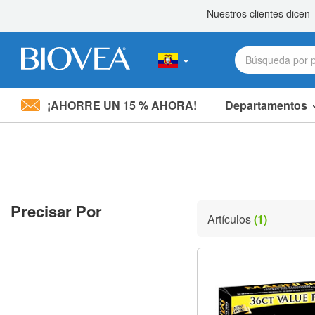
¡AHORRE UN 15 % AHORA!
Departamentos
Nota:
este
sitio
web
incluye
un
sistema
Precisar Por
de
Artículos
(1)
accesibilidad.
Presione
Control-
F11
para
ajustar
el
sitio