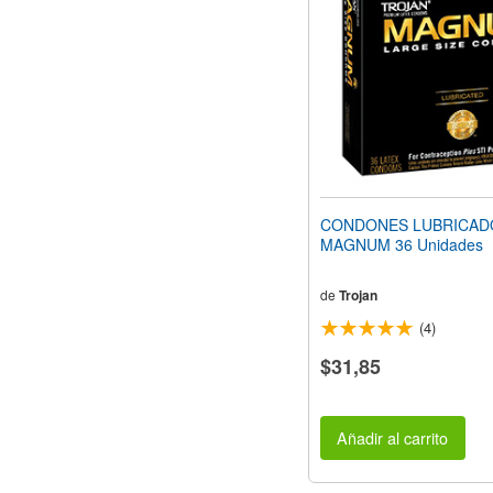
web
a
las
personas
con
discapacidad
visual
que
están
usando
un
CONDONES LUBRICAD
lector
MAGNUM 36 Unidades
de
pantalla;
Presione
de
Trojan
Control-
(4)
F10
para
$31,85
abrir
un
menú
de
Añadir al carrito
accesibilidad.