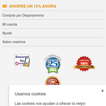
AHORRE UN 15% AHORA
Comprar por Departamento
Mi cuenta
Ayuda
Sobre nosotros
×
Usamos cookies
Las cookies nos ayudan a ofrecer la mejor
Accesibilidad
Condiciones de uso
Política de privacidad