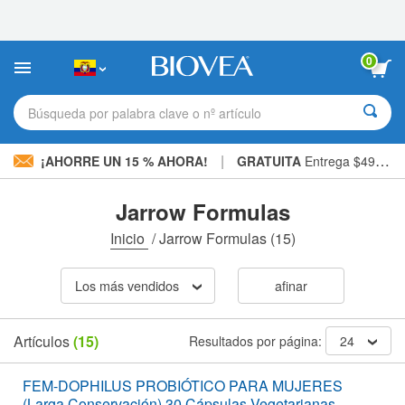
Nota:
este
sitio
web
0
incluye
un
sistema
Búsqueda por palabra clave o nº artículo
de
accesibilidad.
|
¡AHORRE UN 15 % AHORA!
GRATUITA
Entrega $49,00 »
Jarrow Formulas
Inicio
/
Jarrow Formulas
(15)
Los más vendidos
afinar
Artículos
(15)
Resultados por página:
24
FEM-DOPHILUS PROBIÓTICO PARA MUJERES
(Larga Conservación) 30 Cápsulas Vegetarianas