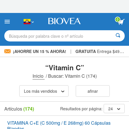
Nota:
este
sitio
web
0
incluye
un
sistema
Búsqueda por palabra clave o nº artículo
de
accesibilidad.
|
¡AHORRE UN 15 % AHORA!
GRATUITA
Entrega $49,00 »
“Vitamin C”
Inicio
/
Buscar: Vitamin C
(174)
Los más vendidos
afinar
Artículos
(174)
Resultados por página:
24
VITAMINA C+E (C 500mg / E 268mg) 60 Cápsulas
Blandas