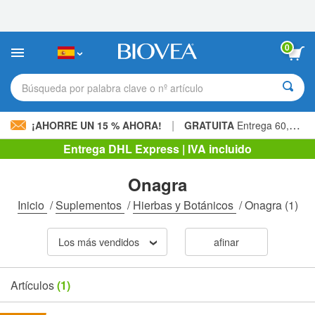
Nota:
este
sitio
web
0
incluye
un
sistema
Búsqueda por palabra clave o nº artículo
de
accesibilidad.
|
¡AHORRE UN 15 % AHORA!
GRATUITA
Entrega 60,00 € »
Entrega DHL Express | IVA incluido
Onagra
Inicio
/
Suplementos
/
Hierbas y Botánicos
/
Onagra
(1)
Los más vendidos
afinar
Artículos
(1)