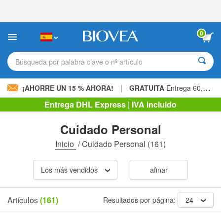
Nota:
este
sitio
web
0
incluye
un
sistema
Búsqueda por palabra clave o nº artículo
de
accesibilidad.
|
¡AHORRE UN 15 % AHORA!
GRATUITA
Entrega 60,00 € »
Entrega DHL Express | IVA incluido
Cuidado Personal
Inicio
/
Cuidado Personal
(161)
Los más vendidos
afinar
Artículos
(161)
Resultados por página:
24