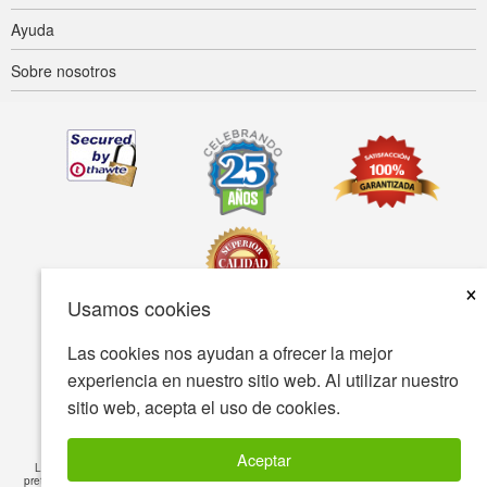
Ayuda
Sobre nosotros
×
Usamos cookies
Las cookies nos ayudan a ofrecer la mejor
Accesibilidad
Condiciones de uso
Política de privacidad
experiencia en nuestro sitio web. Al utilizar nuestro
Política de seguridad
sitio web, acepta el uso de cookies.
© Copyright 2001-2026 BIOVEA Todos los derechos reservados
Aceptar
La información proporcionada en este sitio está destinada a fines informativos y no
pretende sustituir el consejo de su médico o profesional de salud, ni ningún tratamiento