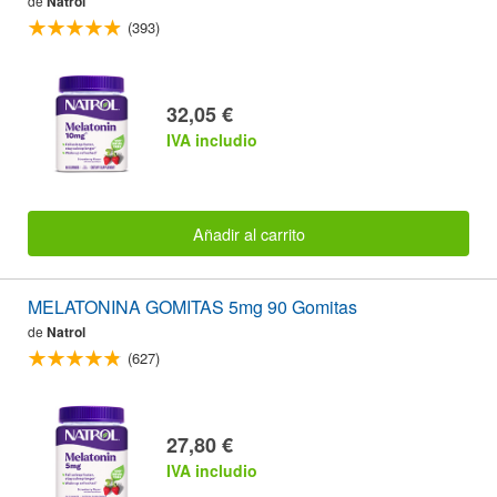
de
Natrol
(393)
32,05 €
IVA includio
Añadir al carrito
MELATONINA GOMITAS 5mg 90 Gomitas
de
Natrol
(627)
27,80 €
IVA includio