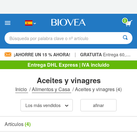
Nota:
este
sitio
web
0
incluye
un
sistema
Búsqueda por palabra clave o nº artículo
de
accesibilidad.
|
¡AHORRE UN 15 % AHORA!
GRATUITA
Entrega 60,00 € »
Entrega DHL Express | IVA incluido
Aceites y vinagres
Inicio
/
Alimentos y Casa
/
Aceites y vinagres
(4)
Los más vendidos
afinar
Artículos
(4)