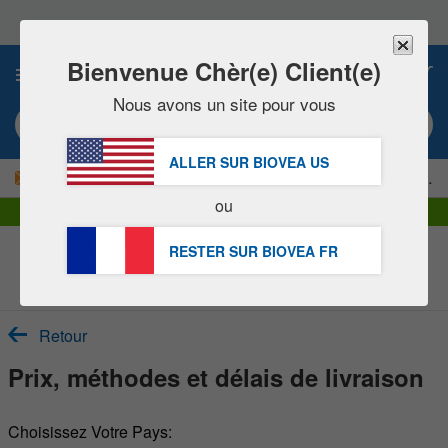
Veuillez
noter
:
Ce
Bienvenue Chèr(e) Client(e)
0
site
Web
Nous avons un site pour vous
comprend
Mot clé ou numéro d’article
un
système
ALLER SUR BIOVEA
US
d'accessibilité.
|
-15 % MAINTENANT !
LIVRAISON OFFERTE
dès 60,00 € »
ou
Livraison DHL Express | TVA incluse
RESTER SUR BIOVEA
FR
Rubrique d’Aide du Service Clientèle
Retour
Prix, méthodes et délais de livraison
Choisissez Votre Pays: