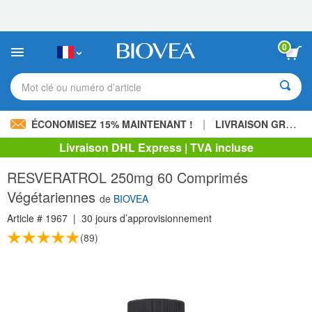
Veuillez
noter
:
Ce
0
site
Web
comprend
Mot clé ou numéro d’article
un
système
d'accessibilité.
|
ÉCONOMISEZ 15% MAINTENANT !
LIVRAISON GRATUITE
Livraison DHL Express | TVA incluse
RESVERATROL 250mg 60 Comprimés
Végétariennes
de
BIOVEA
Article #
1967
|
30 jours d’approvisionnement
(89)