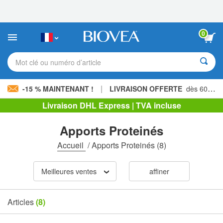
Veuillez
noter
:
Ce
0
site
Web
comprend
Mot clé ou numéro d’article
un
système
d'accessibilité.
|
-15 % MAINTENANT !
LIVRAISON OFFERTE
dès 60,00 € »
Livraison DHL Express | TVA incluse
Apports Proteinés
Accueil
/
Apports Proteinés
(8)
Meilleures ventes
affiner
Articles
(8)