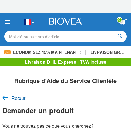
Veuillez
noter
:
Ce
0
site
Web
comprend
Mot clé ou numéro d’article
un
système
d'accessibilité.
|
ÉCONOMISEZ 15% MAINTENANT !
LIVRAISON GRATUITE
Livraison DHL Express | TVA incluse
Rubrique d’Aide du Service Clientèle
Retour
Demander un produit
Vous ne trouvez pas ce que vous cherchez?