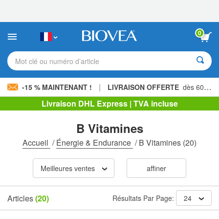
Veuillez
noter
:
Ce
0
site
Web
comprend
Mot clé ou numéro d’article
un
système
d'accessibilité.
|
-15 % MAINTENANT !
LIVRAISON OFFERTE
dès 60,00 € »
Livraison DHL Express | TVA incluse
B Vitamines
Accueil
/
Énergie & Endurance
/
B Vitamines
(20)
Meilleures ventes
affiner
Articles
(20)
Résultats Par Page:
24