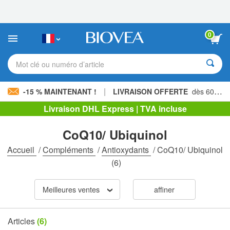
Veuillez
noter
:
Ce
0
site
Web
comprend
Mot clé ou numéro d’article
un
système
d'accessibilité.
|
-15 % MAINTENANT !
LIVRAISON OFFERTE
dès 60,00 € »
Livraison DHL Express | TVA incluse
CoQ10/ Ubiquinol
Accueil
/
Compléments
/
Antioxydants
/
CoQ10/ Ubiquinol
(6)
Meilleures ventes
affiner
Articles
(6)