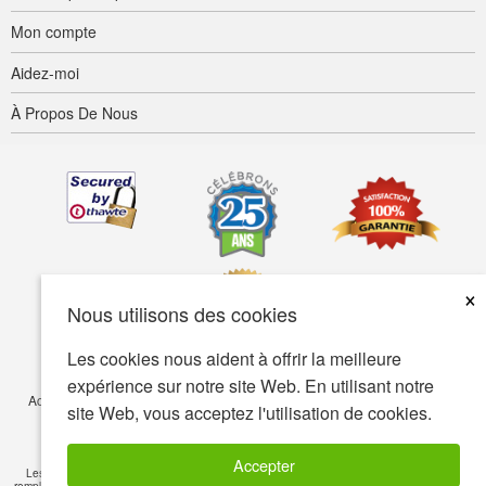
Mon compte
Aidez-moi
À Propos De Nous
×
Nous utilisons des cookies
Les cookies nous aident à offrir la meilleure
expérience sur notre site Web. En utilisant notre
Accessibilité
Termes d’utilisation
Confidentialité
Sécurité
site Web, vous acceptez l'utilisation de cookies.
© Copyright 2001-2026 BIOVEA. Tous droits réservés.
Accepter
Les informations sur ce site sont fournies à titre informatif seulement et ne visent pas à
remplacer les conseils de votre médecin ou de tout autre professionnel de la santé. Veuillez