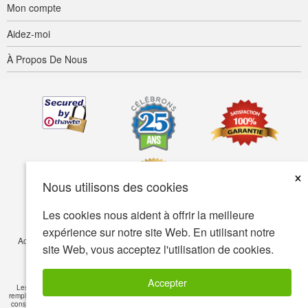
Mon compte
Aidez-moi
À Propos De Nous
×
Nous utilisons des cookies
Les cookies nous aident à offrir la meilleure
expérience sur notre site Web. En utilisant notre
Accessibilité
Termes d’utilisation
Confidentialité
Sécurité
site Web, vous acceptez l'utilisation de cookies.
© Copyright 2001-2026 BIOVEA. Tous droits réservés.
Accepter
Les informations sur ce site sont fournies à titre informatif seulement et ne visent pas à
remplacer les conseils de votre médecin ou de tout autre professionnel de la santé. Veuillez
consulter un professionnel de la santé si vous avez des questions de nature médicale
Lire