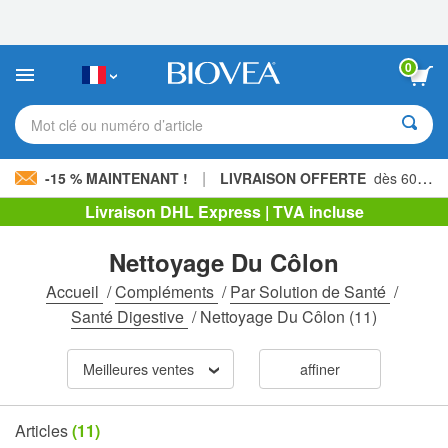
Veuillez
noter
:
Ce
0
site
Web
comprend
Mot clé ou numéro d’article
un
système
d'accessibilité.
|
-15 % MAINTENANT !
LIVRAISON OFFERTE
dès 60,00 € »
Livraison DHL Express | TVA incluse
Nettoyage Du Côlon
Accueil
/
Compléments
/
Par Solution de Santé
/
Santé Digestive
/
Nettoyage Du Côlon
(11)
Meilleures ventes
affiner
Articles
(11)